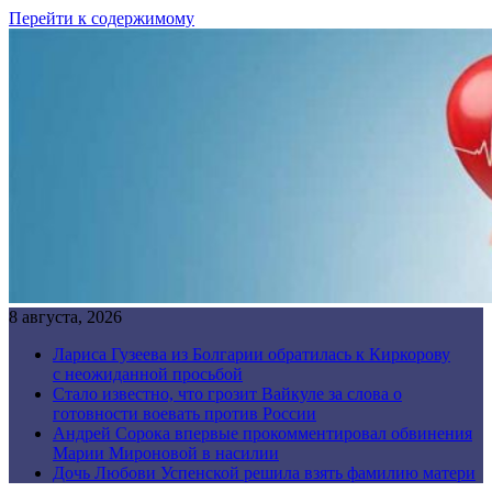
Перейти к содержимому
8 августа, 2026
Лариса Гузеева из Болгарии обратилась к Киркорову
с неожиданной просьбой
Стало известно, что грозит Вайкуле за слова о
готовности воевать против России
Андрей Сорока впервые прокомментировал обвинения
Марии Мироновой в насилии
Дочь Любови Успенской решила взять фамилию матери