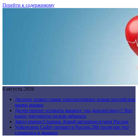
Перейти к содержимому
6 августа, 2026
Эксперт назвал самые перспективные новые российские
марки машин
Дилер просит оставить машину «на диагностику»? Вот
какие документы нельзя забывать
Завод имени Сталина. Какой автопром нужен России
Volkswagen Caddy прошел в России 280 тысяч км: что
сломалось в машине