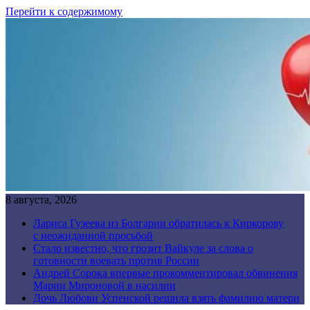
Перейти к содержимому
8 августа, 2026
Лариса Гузеева из Болгарии обратилась к Киркорову
с неожиданной просьбой
Стало известно, что грозит Вайкуле за слова о
готовности воевать против России
Андрей Сорока впервые прокомментировал обвинения
Марии Мироновой в насилии
Дочь Любови Успенской решила взять фамилию матери