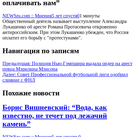
оплачивать нам”
NEWSru.com :: Мнения
5 лет спустя
0
1 минуты
Общественный деятель называет выступление Александра
Лукашенко об аресте Романа Протасевича откровенно
антироссийским. При этом Лукашенко убежден, что Россия
оплатит его борьбу с "протестунами".
Навигация по записям
Предыдущая:
Полиция Нью-Гэмпшира выдала ордер на арест
певца Мэрилина Мэнсона
Далее:
Совет Профессиональной футбольной лиги одобрил
слияние с ФНЛ
Похожие новости
Борис Вишневский: “Вода, как
известно, не течет под лежачий
камень”
NEWSru.com :: Мнения
5 лет спустя
0