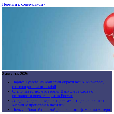
Перейти к содержимому
8 августа, 2026
Лариса Гузеева из Болгарии обратилась к Киркорову
с неожиданной просьбой
Стало известно, что грозит Вайкуле за слова о
готовности воевать против России
Андрей Сорока впервые прокомментировал обвинения
Марии Мироновой в насилии
Дочь Любови Успенской решила взять фамилию матери