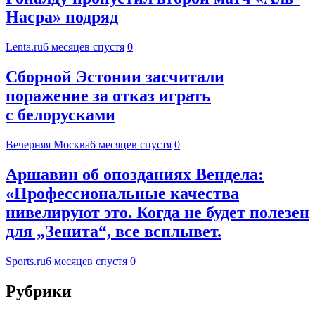
Насра» подряд
Lenta.ru
6 месяцев спустя
0
Сборной Эстонии засчитали
поражение за отказ играть
с белорусками
Вечерняя Москва
6 месяцев спустя
0
Аршавин об опозданиях Вендела:
«Профессиональные качества
нивелируют это. Когда не будет полезен
для „Зенита“, все всплывет.
Sports.ru
6 месяцев спустя
0
Рубрики