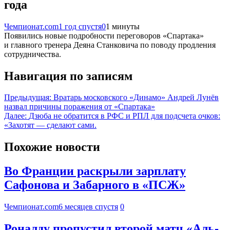
года
Чемпионат.com
1 год спустя
0
1 минуты
Появились новые подробности переговоров «Спартака»
и главного тренера Деяна Станковича по поводу продления
сотрудничества.
Навигация по записям
Предыдущая:
Вратарь московского «Динамо» Андрей Лунёв
назвал причины поражения от «Спартака»
Далее:
Дзюба не обратится в РФС и РПЛ для подсчета очков:
«Захотят — сделают сами.
Похожие новости
Во Франции раскрыли зарплату
Сафонова и Забарного в «ПСЖ»
Чемпионат.com
6 месяцев спустя
0
Роналду пропустил второй матч «Аль-