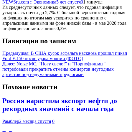
NEWSru.com :: Экономика
5 лет спустя
0
1 минуты
Из среднесуточных данных следует, что годовая инфляция
ускорилась почти до 5,7%. С большой вероятностью годовая
инфляция по итогам мая ускорится по сравнению с
апрельскими данными на фоне низкой базы - в мае 2020 года
инфляция составила лишь 0,3%.
Навигация по записям
Предыдущая:
В США кусок асфальта насквозь прошил пикап
Ford F-150 после удара молнии (ФОТО)
Далее:
Noize MC, “Ногу свело!” и “Порнофильмы”
потребовали прекратить отмены концертов неугодных
артистов под надуманными предлогами
Похожие новости
Россия нарастила экспорт нефти до
рекордных значений с начала года
Рамблер
2 месяца спустя
0