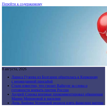
Перейти к содержимому
8 августа, 2026
Лариса Гузеева из Болгарии обратилась к Киркорову
с неожиданной просьбой
Стало известно, что грозит Вайкуле за слова о
готовности воевать против России
Андрей Сорока впервые прокомментировал обвинения
Марии Мироновой в насилии
Дочь Любови Успенской решила взять фамилию матери