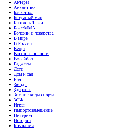
Актеры
Аналитика
Баскетбол
Безумный мир
Биатлон/Лыжи
Бокс/MMA
Болезни и лекарства
В мире
В России
Вещи
Военные новости
Волейбол
Гаджеты
Дети
Дом и сад
Еда
Звёзды
Здоровье
Зимние виды спорта
ЗОЖ
Игры
Импортозамещение
Интернет
Истории
Компании