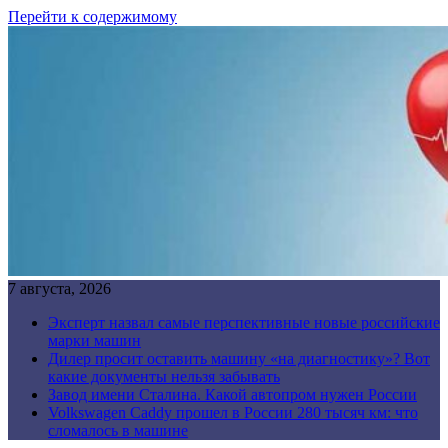
Перейти к содержимому
7 августа, 2026
Эксперт назвал самые перспективные новые российские
марки машин
Дилер просит оставить машину «на диагностику»? Вот
какие документы нельзя забывать
Завод имени Сталина. Какой автопром нужен России
Volkswagen Caddy прошел в России 280 тысяч км: что
сломалось в машине