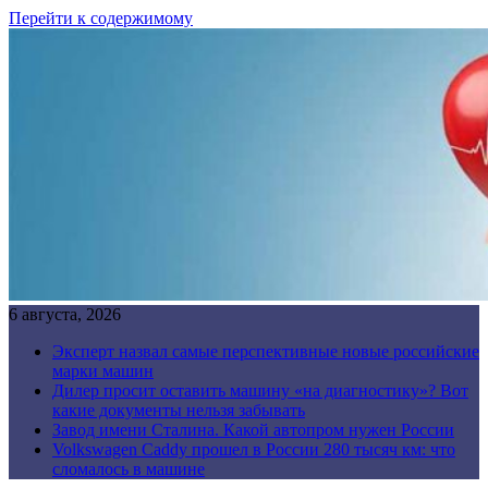
Перейти к содержимому
6 августа, 2026
Эксперт назвал самые перспективные новые российские
марки машин
Дилер просит оставить машину «на диагностику»? Вот
какие документы нельзя забывать
Завод имени Сталина. Какой автопром нужен России
Volkswagen Caddy прошел в России 280 тысяч км: что
сломалось в машине