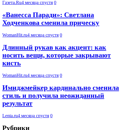
Газета.Ru
4 месяца спустя
0
«Ванесса Паради»: Светлана
Ходченкова сменила прическу
WomanHit.ru
4 месяца спустя
0
Длинный рукав как акцент: как
носить вещи, которые закрывают
кисть
WomanHit.ru
4 месяца спустя
0
Имиджмейкер кардинально сменила
стиль и получила неожиданный
результат
Lenta.ru
4 месяца спустя
0
Рубрики