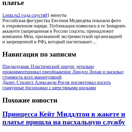
платье
Lenta.ru
2 года спустя
0
1 минуты
Российская фигуристка Евгения Медведева показала фото
в откровенном наряде. Публикация появилась в ее Instagram-
аккаунте (запрещенная в России соцсеть; принадлежит
компании Meta, признанной экстремистской организацией
и запрещенной в РФ), который насчитывает…
Навигация по записям
Предыдущая:
Пластический хирург детально
прокомментировал преображение Линдси Лохан и раскрыл
стоимость всех манипуляций
Далее:
Стилист Александр Рогов посоветовал носить
гламурные босоножки с шерстяными носками
Похожие новости
Принцесса Кейт Миддлтон в жакете и
платье пришла на пасхальную службу