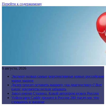
Перейти к содержимому
6 августа, 2026
Эксперт назвал самые перспективные новые российские
марки машин
Дилер просит оставить машину «на диагностику»? Вот
какие документы нельзя забывать
Завод имени Сталина. Какой автопром нужен России
Volkswagen Caddy прошел в России 280 тысяч км: что
сломалось в машине