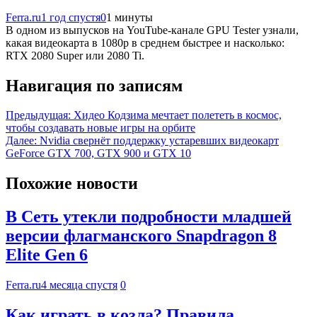
Ferra.ru
1 год спустя
0
1 минуты
В одном из выпусков на YouTube-канале GPU Tester узнали,
какая видеокарта в 1080р в среднем быстрее и насколько:
RTX 2080 Super или 2080 Ti.
Навигация по записям
Предыдущая:
Хидео Кодзима мечтает полететь в космос,
чтобы создавать новые игры на орбите
Далее:
Nvidia свернёт поддержку устаревших видеокарт
GeForce GTX 700, GTX 900 и GTX 10
Похожие новости
В Сеть утекли подробности младшей
версии флагманского Snapdragon 8
Elite Gen 6
Ferra.ru
4 месяца спустя
0
Как играть в козла? Правила