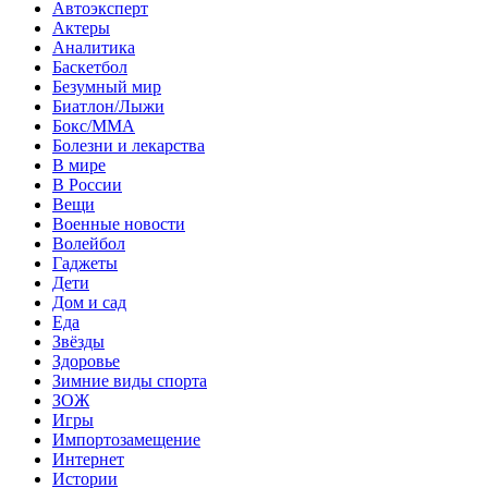
Автоэксперт
Актеры
Аналитика
Баскетбол
Безумный мир
Биатлон/Лыжи
Бокс/MMA
Болезни и лекарства
В мире
В России
Вещи
Военные новости
Волейбол
Гаджеты
Дети
Дом и сад
Еда
Звёзды
Здоровье
Зимние виды спорта
ЗОЖ
Игры
Импортозамещение
Интернет
Истории