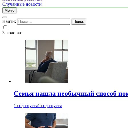
Случайные новости
Меню
Найти:
Заголовки
Семья нашла необычный способ пом
1 год спустя
1 год спустя