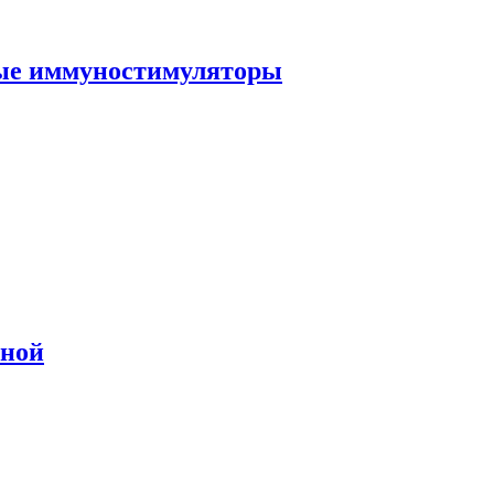
ные иммуностимуляторы
сной