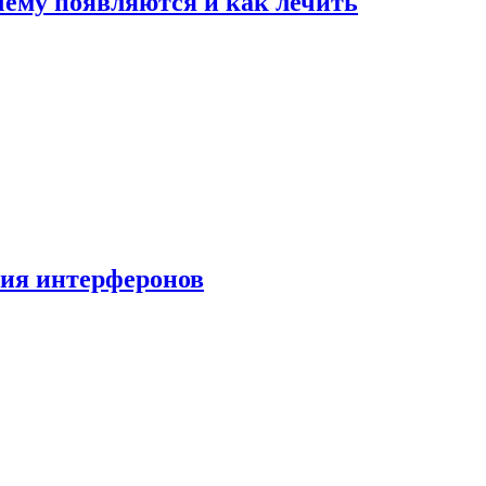
очему появляются и как лечить
ния интерферонов