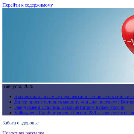
Перейти к содержимому
6 августа, 2026
Эксперт назвал самые перспективные новые российские
Дилер просит оставить машину «на диагностику»? Вот ка
Завод имени Сталина. Какой автопром нужен России
Volkswagen Caddy прошел в России 280 тысяч км: что сл
Забота о здоровье
Новостная рассылка