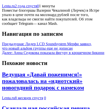
Lenta.ru
2 года спустя
0
1 минуты
Поместье блогершы Валерии Чекалиной (Лерчек) в Истре
упало в цене почти на миллиард рублей после того,
как владельцы не смогли найти покупателей. Об этом
сообщает Telegram— канал Mash.
Навигация по записям
Предыдущая:
Лидер LCD Soundsystem Мерфи заявил,
что новый альбом группы еще не дописан
Далее:
Анна Седокова показала фигуру в крошечном бикини
Похожие новости
Ведущая «Давай поженимся!»
пожаловалась на «идиотский»
новогодний подарок с намеком
Lenta.ru
8 месяцев спустя
0
Скандальная российская певица