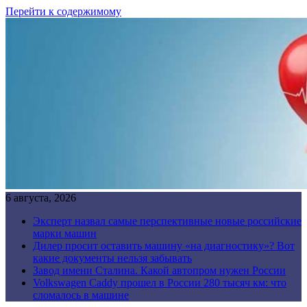
Перейти к содержимому
6 августа, 2026
Эксперт назвал самые перспективные новые российские
марки машин
Дилер просит оставить машину «на диагностику»? Вот
какие документы нельзя забывать
Завод имени Сталина. Какой автопром нужен России
Volkswagen Caddy прошел в России 280 тысяч км: что
сломалось в машине