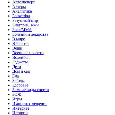
Автоэксперт
Актеры
Аналитика
Баскетбол
Безумный мир
Биатлон/Лыжи
Бокс/MMA
Болезни и лекарства
В мире
В России
Вещи
Военные новости
Волейбол
Гаджеты
Дети
Дом и сад
Еда
Звёзды
Здоровье
Зимние виды спорта
ЗОЖ
Игры
Импортозамещение
Интернет
Истории