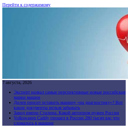
Перейти к содержимому
7 августа, 2026
Эксперт назвал самые перспективные новые российские
марки машин
Дилер просит оставить машину «на диагностику»? Вот
какие документы нельзя забывать
Завод имени Сталина. Какой автопром нужен России
Volkswagen Caddy прошел в России 280 тысяч км: что
сломалось в машине