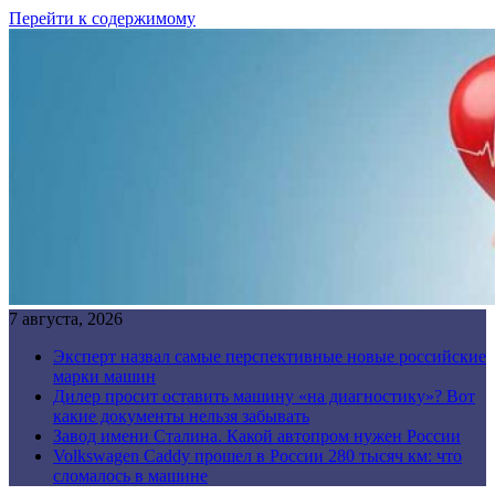
Перейти к содержимому
7 августа, 2026
Эксперт назвал самые перспективные новые российские
марки машин
Дилер просит оставить машину «на диагностику»? Вот
какие документы нельзя забывать
Завод имени Сталина. Какой автопром нужен России
Volkswagen Caddy прошел в России 280 тысяч км: что
сломалось в машине