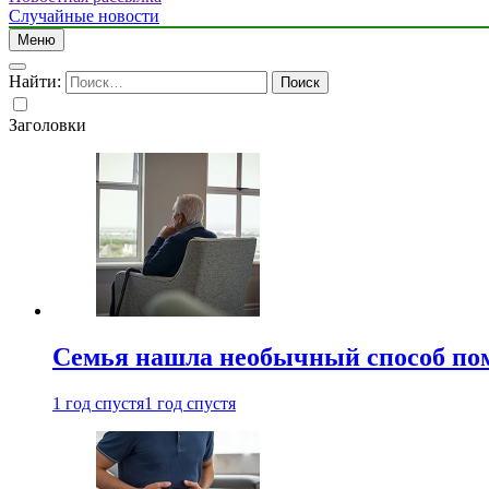
Случайные новости
Меню
Найти:
Заголовки
Семья нашла необычный способ пом
1 год спустя
1 год спустя