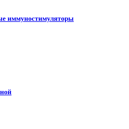
ные иммуностимуляторы
сной