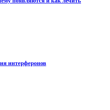
очему появляются и как лечить
ния интерферонов