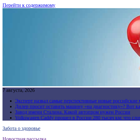
Перейти к содержимому
7 августа, 2026
Эксперт назвал самые перспективные новые российские
Дилер просит оставить машину «на диагностику»? Вот ка
Завод имени Сталина. Какой автопром нужен России
Volkswagen Caddy прошел в России 280 тысяч км: что сл
Забота о здоровье
Новостная рассылка