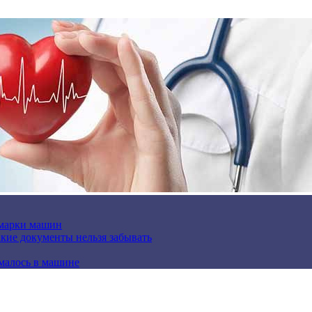
 марки машин
кие документы нельзя забывать
омалось в машине