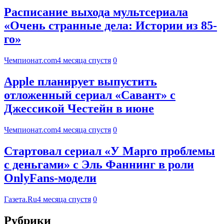
Расписание выхода мультсериала
«Очень странные дела: Истории из 85-
го»
Чемпионат.com
4 месяца спустя
0
Apple планирует выпустить
отложенный сериал «Савант» с
Джессикой Честейн в июне
Чемпионат.com
4 месяца спустя
0
Стартовал сериал «У Марго проблемы
с деньгами» с Эль Фаннинг в роли
OnlyFans-модели
Газета.Ru
4 месяца спустя
0
Рубрики