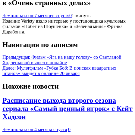
в «Очень странных делах»
Чемпионат.com
7 месяцев спустя
0
1 минуты
Издание Variety взяло интервью у постановщика культовых
фильмов «Побег из Шоушенка» и «Зелёная миля» Фрэнка
Дарабонта.
Навигация по записям
Предыдущая:
Фильм «Яга на нашу голову» со Светланой
Ходченковой вышел в онлайне
Далее:
Мультфильм «Губка Боб: В поисках квадратных
штанов» выйдет в онлайне 20 января
Похожие новости
Расписание выхода второго сезона
сериала «Самый ценный игрок» с Кейт
Хадсон
Чемпионат.com
4 месяца спустя
0