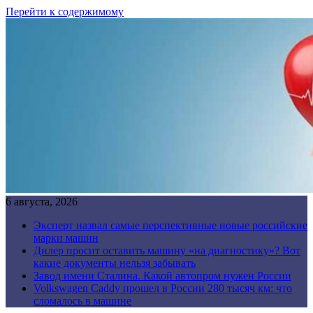
Перейти к содержимому
6 августа, 2026
Эксперт назвал самые перспективные новые российские
марки машин
Дилер просит оставить машину «на диагностику»? Вот
какие документы нельзя забывать
Завод имени Сталина. Какой автопром нужен России
Volkswagen Caddy прошел в России 280 тысяч км: что
сломалось в машине